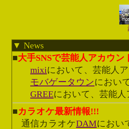
▼ News
■
大手SNSで芸能人アカウント
mixi
において、芸能人アカ
モバゲータウン
において
GREE
において、芸能人ア
■
カラオケ最新情報!!!
通信カラオケ
DAM
におい