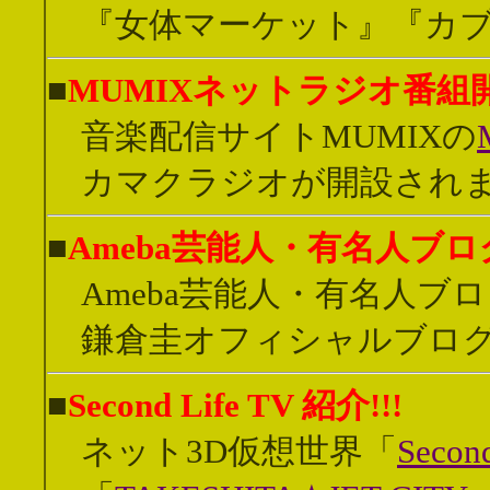
『女体マーケット』『カブキ
■
MUMIXネットラジオ番組
音楽配信サイトMUMIXの
カマクラジオが開設されまし
■
Ameba芸能人・有名人ブログ
Ameba芸能人・有名人ブ
鎌倉圭オフィシャルブロ
■
Second Life TV 紹介!!!
ネット3D仮想世界「
Secon